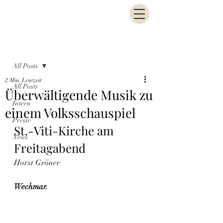
Beitrag
All Posts
2 Min. Lesezeit
All Posts
Überwältigende Musik zu
Intern
einem Volksschauspiel
Presse
St.-Viti-Kirche am 
News
Freitagabend 
Horst Gröner
Wechmar.