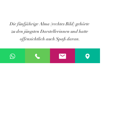
Die fünfjährige Alma (rechtes Bild) gehörte 
zu den jüngsten Darstellerinnen und hatte 
offensichtlich auch Spaß daran.
das Zeug zum Ohrwurm hat 
„Schwuppdiwupp die Apfelstädt", mit 
Chor interpretiert von Alma Liebezeit
Sarah und Philipp Liebezeit als Tonia 
Käseweiß und ihr Mann Benjamin.