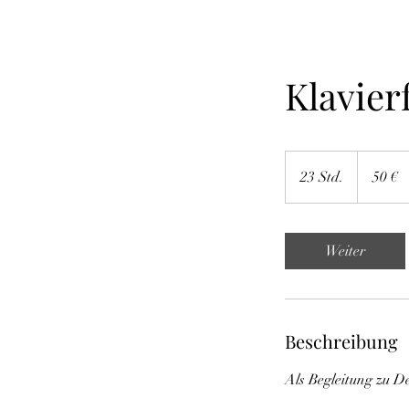
Klavier
50
Euro
23 Std.
2
50 €
3
S
t
Weiter
d
.
Beschreibung
Als Begleitung zu D