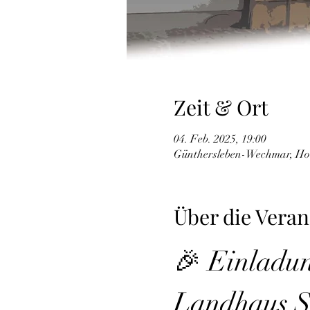
Zeit & Ort
04. Feb. 2025, 19:00
Günthersleben-Wechmar, Hoh
Über die Veran
🎉 Einladu
Landhaus S