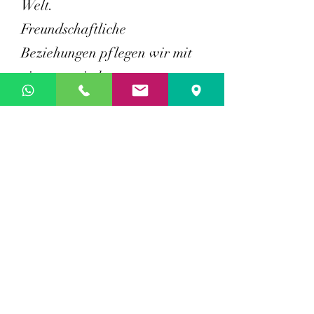
Welt.
Freundschaftliche 
Beziehungen pflegen wir mit 
einem russischen 
Folkloreensemble aus Gotha 
und zu einem Chor in der 
Charente in Frankreich. 
Unsere 3. Chorbegegnung mit 
zwei sehr erfolgreichen 
Konzerten fand am 
Himmelfahrtswochenende 
2016 in Seebergen statt.