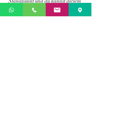
Standpunkt und du kannst diesem
jederzeit respektvoll
widersprechen. Bitte sei dabei aber
freundlich und höflich.
Keine Belästigung oder Mobbing
Das Schikanieren oder
Attackieren anderer
Gruppenmitglieder ist nicht
erlaubt und wird nicht toleriert.