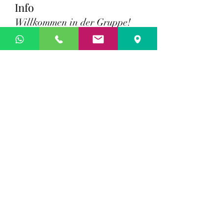
Info
Willkommen in der Gruppe! 
Hier können sich Mitglieder 
austauschen, Updates erhalten 
und Videos teilen.
Impressum & Datenschutz