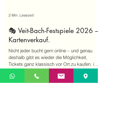
2 Min. Lesezeit
🎭 Veit-Bach-Festspiele 2026 –
Kartenverkauf.
Nicht jeder bucht gern online – und genau
deshalb gibt es wieder die Möglichkeit,
Tickets ganz klassisch vor Ort zu kaufen. im
Landhaus Studnitz! 🎟️🔥 Wechmar atmet
wieder Theaterluft – und wir freuen uns riesig,
euch heute offiziell die ersten Informationen
zu den Veit-Bach-Festspielen 2026 zu
verkünden! Nach dem überwältigenden
Erfolg unseres Sommertheaters (ihr habt das
Dorf zum Beben gebracht!) und den letzten
Festspielen, die noch immer in vielen Köpfen