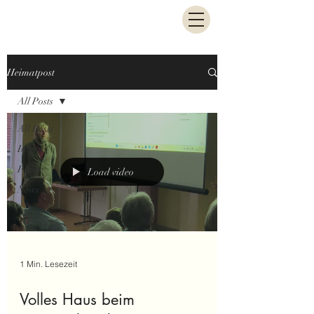
Heimatpost
All Posts
All Posts
Intern
Presse
Load video
News
1 Min. Lesezeit
Volles Haus beim