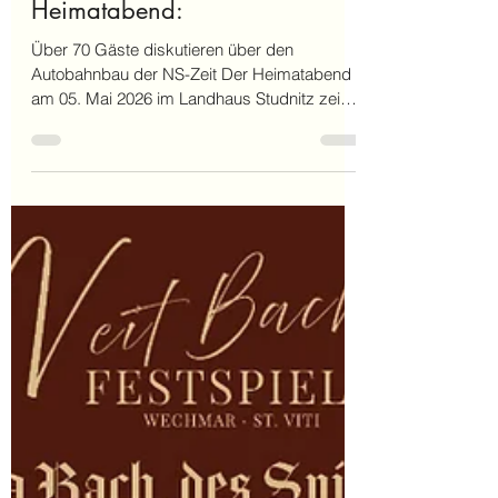
Heimatabend:
Über 70 Gäste diskutieren über den
Autobahnbau der NS-Zeit Der Heimatabend
am 05. Mai 2026 im Landhaus Studnitz zeigte
erneut, wie groß das Interesse an regionaler
Kultur, Geschichte und gemeinschaftlichem
Austausch geworden ist. Mehr als 70 Gäste
folgten dem Vortrag von Dirk Koch zum
Thema „Hitlers Autobahnbau“ — und sorgten
damit erneut für einen Besucherrekord bei
den Heimatabenden des Wechmarer
Heimatvereins. Im Mittelpunkt stand dabei
nicht nur der Bau der Reichsautobahn