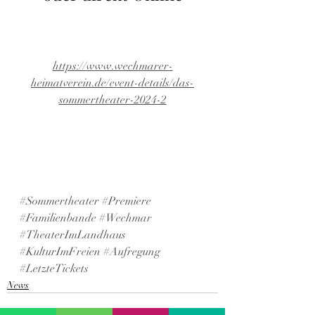
https://www.wechmarer-
heimatverein.de/event-details/das-
sommertheater-2024-2
#Sommertheater
#Premiere
#Familienbande
#Wechmar
#TheaterImLandhaus
#KulturImFreien
#Aufregung
#LetzteTickets
News