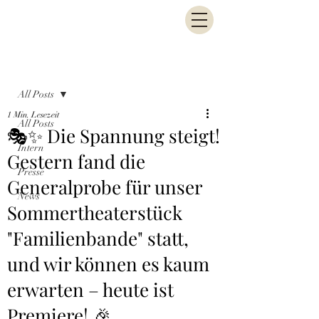
Beitrag
All Posts
1 Min. Lesezeit
All Posts
🎭✨ Die Spannung steigt!
Intern
Gestern fand die
Presse
Generalprobe für unser
News
Sommertheaterstück
"Familienbande" statt,
und wir können es kaum
erwarten – heute ist
Premiere! 🎉