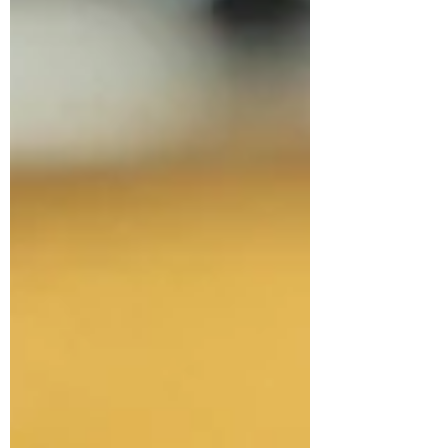
passiert genau dort, wo Menschen
miteinander ins Gespräch kommen. Am
Freitag, den 22. Mai 2026, lädt der
Wechmarer Heimatverein zum 28.
Wechmarer Laubmännch