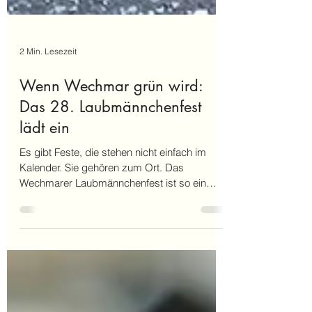
2 Min. Lesezeit
Wenn Wechmar grün wird:
Das 28. Laubmännchenfest
lädt ein
Es gibt Feste, die stehen nicht einfach im
Kalender. Sie gehören zum Ort. Das
Wechmarer Laubmännchenfest ist so ein
Abend. Einer, bei dem man nicht lange
erklären muss, warum man hingeht. Man
kommt zusammen, trifft bekannte Gesichter,
bleibt länger als geplant und merkt wieder
einmal: Heimat ist nicht nur ein Wort. Heimat