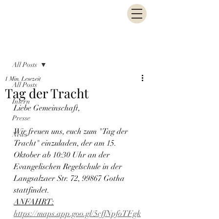
Beitrag
All Posts
1 Min. Lesezeit
All Posts
Tag der Tracht
Intern
Liebe Gemeinschaft,
Presse
Wir freuen uns, euch zum "Tag der 
News
Tracht" einzuladen, der am 15. 
Oktober ab 10:30 Uhr an der 
Evangelischen Regelschule in der 
Langsalzaer Str. 72, 99867 Gotha 
stattfindet.
ANFAHRT:
https://maps.app.goo.gl/5cffNpfoTFgk