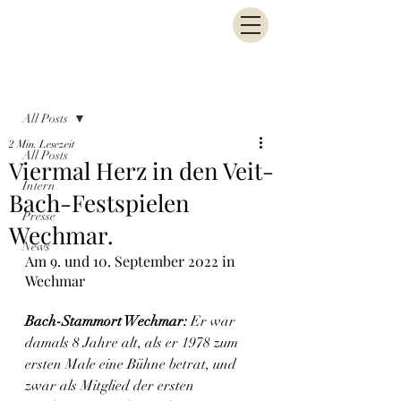
Beitrag
All Posts
2 Min. Lesezeit
All Posts
Viermal Herz in den Veit-
Intern
Bach-Festspielen
Presse
Wechmar.
News
Am 9. und 10. September 2022 in 
Wechmar
Bach-Stammort Wechmar:
 Er war 
damals 8 Jahre alt, als er 1978 zum 
ersten Male eine Bühne betrat, und 
zwar als Mitglied der ersten 