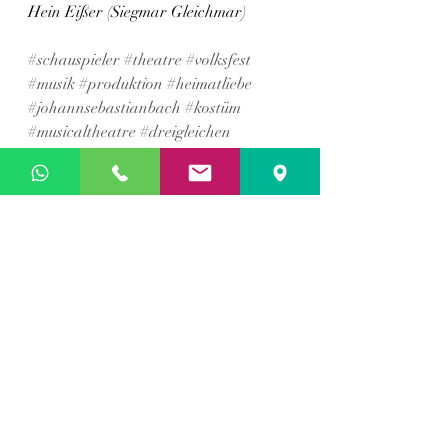
Hein Eißer (Siegmar Gleichmar) 
#schauspieler
#theatre
#volksfest
#musik
#produktion
#heimatliebe
#johannsebastianbach
#kostüm
#musicaltheatre
#dreigleichen
#thüringen
#gotha
#jsbach
#erfurt
News
Aktuelle Beiträge
Alle ansehen