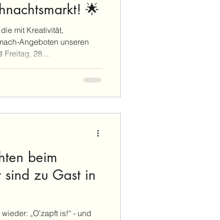
nachtsmarkt! 🌟
e mit Kreativität,
tmach-Angeboten unseren
Freitag, 28....
chten beim
 sind zu Gast in
der: „O’zapft is!“ - und