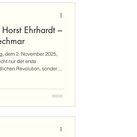
ht ersetzen kann die Stimme
 besonderer Höhepunkt
Horst Ehrhardt –
echmar
g, dem 2. November 2025,
icht nur der erste
dlichen Revolution, sondern
einde über Jahrzehnte
it Herz, Verstand und tiefer
Ehrenbürgermeister und
res Wechmarer Heimatvereins
r, sondern auch Träger unserer
die er stets mit Stolz tr