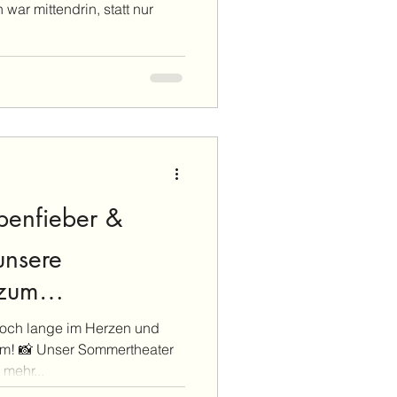
ar mittendrin, statt nur
penfieber &
unsere
 zum
2025
och lange im Herzen und
m! 📸 Unser Sommertheater
 mehr...