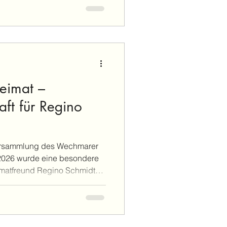
schen miteinander ins
g, den 22. Mai 2026, lädt
n zum 28. Wechmarer
eimat –
aft für Regino
ersammlung des Wechmarer
2026 wurde eine besondere
matfreund Regino Schmidt
ns ernannt. 🎖️🎖️ Seit
egino Teil des Wechmarer
träger, Musiker und
viele Jahre hinweg wurde er