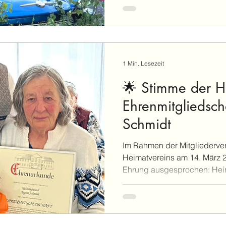
passiert genau dort, wo Men
Gespräch kommen. Am Freita
der Wechmarer Heimatverei
Laubmännch
1 Min. Lesezeit
🌟 Stimme der H
Ehrenmitgliedsch
Schmidt
Im Rahmen der Mitgliederv
Heimatvereins am 14. März 
Ehrung ausgesprochen: Hei
wurde zum Ehrenmitglied des Verei
dem 5. Dezember 1992 ist R
Heimatvereins – als Trachten
engagiertes Mitglied. Über 