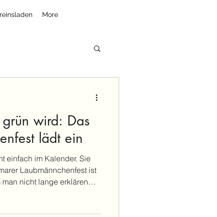
reinsladen
More
rün wird: Das
nfest lädt ein
ht einfach im Kalender. Sie
marer Laubmännchenfest ist
 man nicht lange erklären
an kommt zusammen, trifft
änger als geplant und merkt
ht nur ein Wort. Heimat