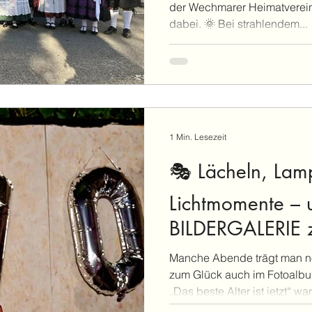
der Wechmarer Heimatverein w
dabei. 🌞 Bei strahlendem...
1 Min. Lesezeit
🎭 Lächeln, Lam
Lichtmomente – 
BILDERGALERIE
Sommertheater 
Manche Abende trägt man n
zum Glück auch im Fotoalbu
„Das beste Alter ist jetzt“ war