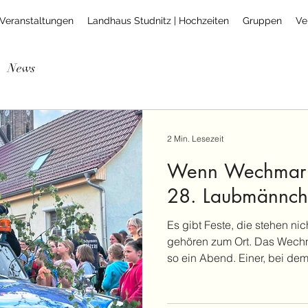
Veranstaltungen
Landhaus Studnitz | Hochzeiten
Gruppen
Ve
News
2 Min. Lesezeit
Wenn Wechmar g
28. Laubmännche
Es gibt Feste, die stehen nic
gehören zum Ort. Das Wech
so ein Abend. Einer, bei dem
muss, warum man hingeht. M
bekannte Gesichter, bleibt l
wieder einmal: Heimat ist nic