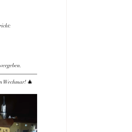
icht:
 vergeben.
von Wechmar! 🎄