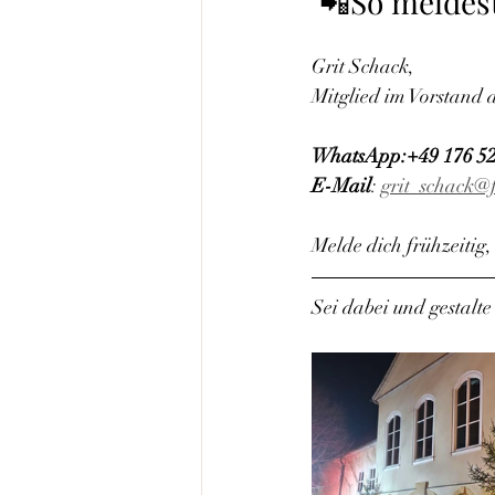
 📲So meldes
Grit Schack, 
Mitglied im Vorstand 
WhatsApp:+49 176 5
E-Mail
: 
grit_schack@f
Melde dich frühzeitig
Sei dabei und gestalt