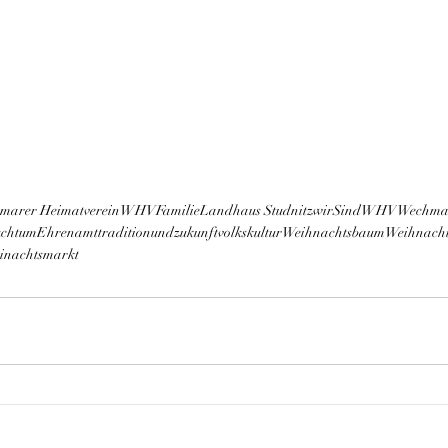
marer Heimatverein
WHVFamilie
Landhaus Studnitz
wirSindWHV
Wechma
uchtum
Ehrenamt
traditionundzukunft
volkskultur
Weihnachtsbaum
Weihnach
inachtsmarkt