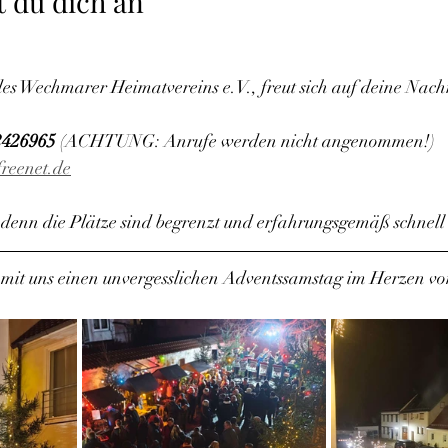
t du dich an
des Wechmarer Heimatvereins e.V., freut sich auf deine Nachr
2426965
 (ACHTUNG: Anrufe werden nicht angenommen!)
reenet.de
, denn die Plätze sind begrenzt und erfahrungsgemäß schnell
e mit uns einen unvergesslichen Adventssamstag im Herzen 