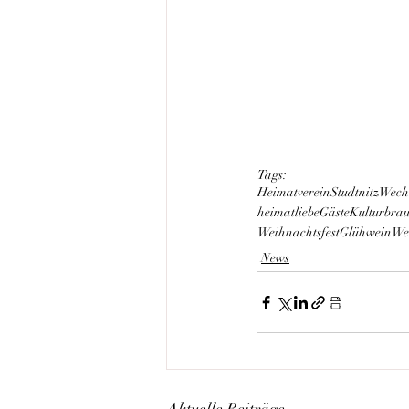
Tags:
Heimatverein
Studtnitz
Wech
heimatliebe
Gäste
Kultur
bra
Weihnachtsfest
Glühwein
We
News