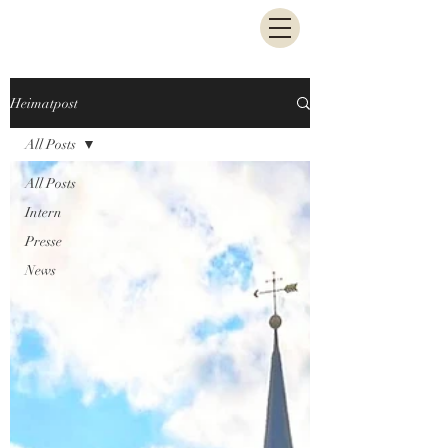
Heimatpost
All Posts
All Posts
Intern
Presse
News