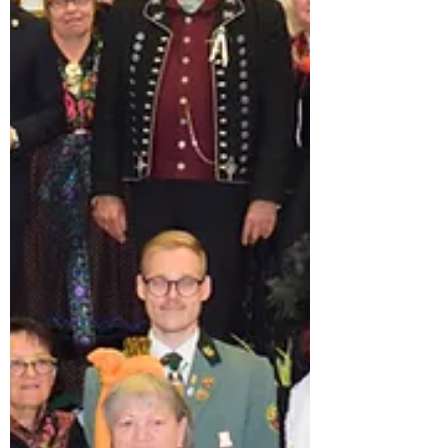
erneut ein großer Erfolg. Rund 60
Besucherinnen und Besucher waren
gekommen, um mehr über die bewegte
Geschichte der Burg Ohrdruf – des
sogenannten Kupferschlosses – zu erfahren.
Der Ohrdrufer Historiker Manfred Ständer
nahm das Publikum mit auf eine lebendige
Reise durch die Zeit. Mit zahlreichen Fotos
zeigte er die Entwicklung dieses markanten
Bauwerks