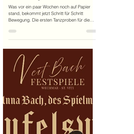
1 Min. Lesezeit
Jetzt wird getanzt…
Was vor ein paar Wochen noch auf Papier
stand, bekommt jetzt Schritt für Schritt
Bewegung. Die ersten Tanzproben für die
Veit-Bach-Festspiele 2026 laufen und man
merkt schnell: Hier wächst etwas. Es wird
gezählt, gelacht, wiederholt und manchmal
passt plötzlich alles zusammen. 👉 „Na
Ivonne… ... klappt noch nicht ganz… ...aber
wird.“ 😉 Genau so entstehen unsere
Festspiele: nicht perfekt von Anfang an,
sondern gemeinsam. Ein Blick hinter die
Kulissen – und doch nicht alle