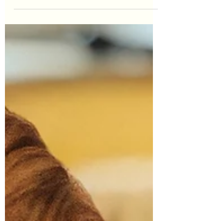
Wechmarer Laubmännchenfest ist so ein
Abend. Einer, bei dem man nicht lange
erklären muss, warum man hingeht. Man
kommt zusammen, trifft bekannte Gesichter,
bleibt länger als geplant und merkt wieder
einmal: Heimat ist nicht nur ein Wort. Heimat
passiert genau dort, wo Menschen
miteinander ins Gespräch kommen. Am
Freitag, den 22. Mai 2026, lädt der
Wechmarer Heimatverein zum 28.
Wechmarer Laubmännch