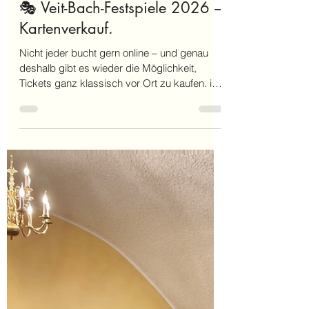
2 Min. Lesezeit
🎭 Veit-Bach-Festspiele 2026 –
Kartenverkauf.
Nicht jeder bucht gern online – und genau
deshalb gibt es wieder die Möglichkeit,
Tickets ganz klassisch vor Ort zu kaufen. im
Landhaus Studnitz! 🎟️🔥 Wechmar atmet
wieder Theaterluft – und wir freuen uns riesig,
euch heute offiziell die ersten Informationen
zu den Veit-Bach-Festspielen 2026 zu
verkünden! Nach dem überwältigenden
Erfolg unseres Sommertheaters (ihr habt das