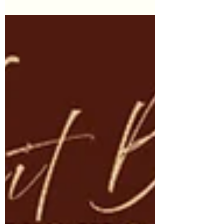
Heimatprojekts. Genau diese Gegensätze
machen die Veit-Bach-Festspiele besonders.
Michael Bilinger wollte ursprünglich einfach
nur mal ausprobieren, wie Theater überhaupt
funktioniert. Oder, wie er es selbst sagt: „Eins
von zwei Dingen wollte ich als Rentner noch
machen: Synchronschwimmen oder Theater
spielen. Ich hoffe, die richtige Entscheidung