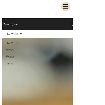
Heimatpost
All Posts
All Posts
Intern
Presse
News