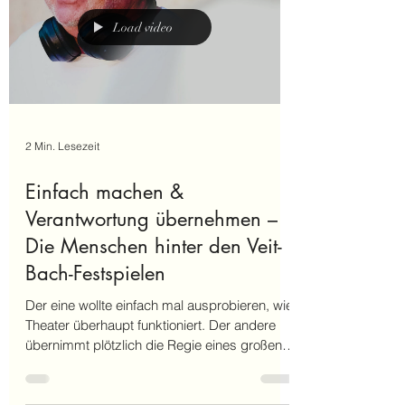
Ensemble so besonders macht. Grit Schack
Grit Schack spielt die Obermüllerin Eißer. Seit
rund 40 Jahren gehört Grit Schack zur Bühne
des Heimatvereins. „Ich liebe es, Theater zu
Load video
spielen und in andere Rollen z
2 Min. Lesezeit
Einfach machen &
Verantwortung übernehmen –
Die Menschen hinter den Veit-
Bach-Festspielen
Der eine wollte einfach mal ausprobieren, wie
Theater überhaupt funktioniert. Der andere
übernimmt plötzlich die Regie eines großen