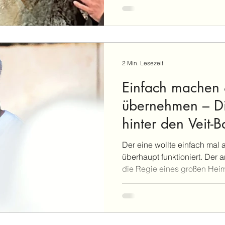
dazugekommen. Und genau d
dieses Ensemble so besonder
Schack spielt die Obermüller
gehört Grit Schack zur Bühn
liebe es, Theater zu spielen
2 Min. Lesezeit
Einfach machen 
übernehmen – D
hinter den Veit-B
Der eine wollte einfach mal 
überhaupt funktioniert. Der 
die Regie eines großen Heim
Gegensätze machen die Veit
Michael Bilinger wollte ursp
ausprobieren, wie Theater üb
wie er es selbst sagt: „Eins 