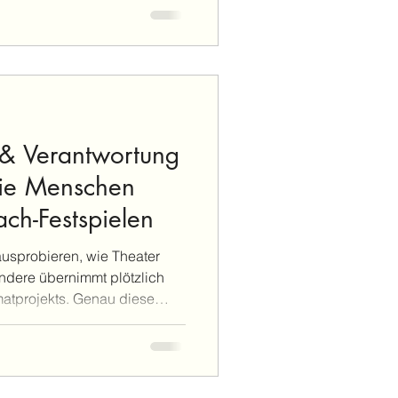
araus entsteht das, was
s macht. Grit Schack Grit
in Eißer. Seit rund 40 Jahren
e des Heimatvereins. „Ich
 und in andere Rollen z
& Verantwortung
ie Menschen
ach-Festspielen
ausprobieren, wie Theater
andere übernimmt plötzlich
atprojekts. Genau diese
-Bach-Festspiele besonders.
rünglich einfach nur mal
erhaupt funktioniert. Oder,
von zwei Dingen wollte ich als