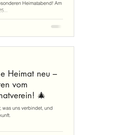
besonderen Heimatabend! Am
5...
ne Heimat neu –
ten vom
atverein! 🎄
 was uns verbindet, und
unft.