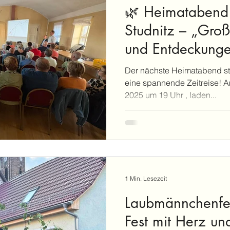
🌿 Heimatabend
Studnitz – „Gro
und Entdeckung
Land“ 🌿
Der nächste Heimatabend steht bevor – und er verspricht
eine spannende Zeitreise! Am Dienstag, den 7. Oktober
2025 um 19 Uhr , laden...
1 Min. Lesezeit
Laubmännchenfe
Fest mit Herz un