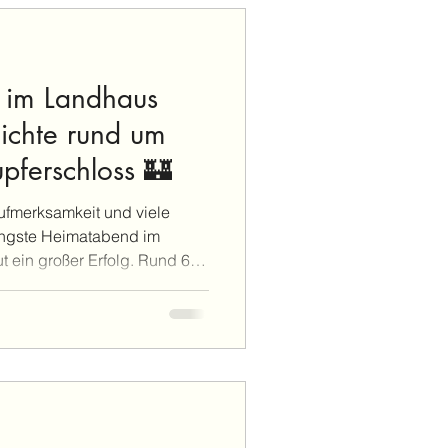
chronschwimmen oder
ie richtige Entscheidung
 im Landhaus
ichte rund um
pferschloss 🏰
Aufmerksamkeit und viele
jüngste Heimatabend im
t ein großer Erfolg. Rund 60
er waren gekommen, um
hichte der Burg Ohrdruf –
sses – zu erfahren. Der
d Ständer nahm das Publikum
durch die Zeit. Mit
die Entwicklung dieses