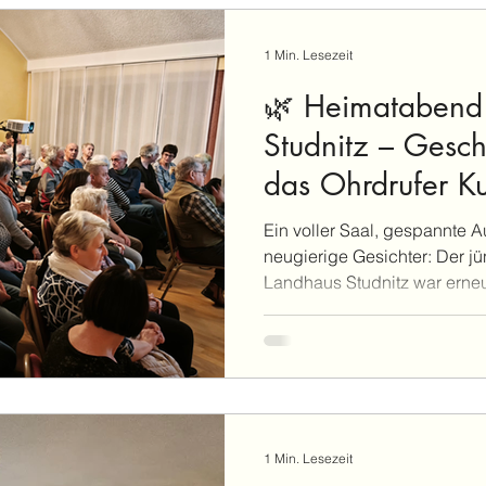
Rentner noch machen: Syn
Theater spielen. Ich hoffe, d
1 Min. Lesezeit
🌿 Heimatabend
Studnitz – Gesch
das Ohrdrufer Ku
Ein voller Saal, gespannte 
neugierige Gesichter: Der 
Landhaus Studnitz war erneu
Besucherinnen und Besuch
mehr über die bewegte Gesc
des sogenannten Kupferschlo
Ohrdrufer Historiker Manfre
mit auf eine lebendige Reise 
zahlreichen Fotos zeigte er 
1 Min. Lesezeit
markanten Bauwerks